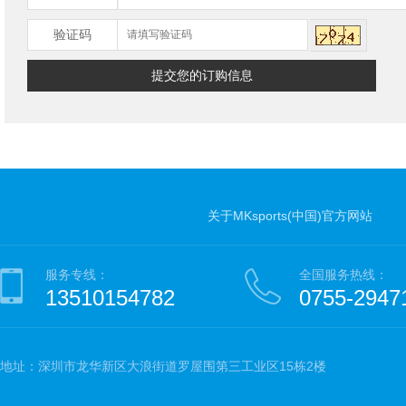
验证码
关于MKsports(中国)官方网站
服务专线：
全国服务热线：
13510154782
0755-2947
地址：深圳市龙华新区大浪街道罗屋围第三工业区15栋2楼