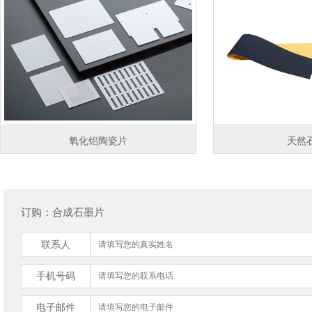
氧化铝陶瓷片
天然
订购：合成石墨片
联系人
手机号码
电子邮件