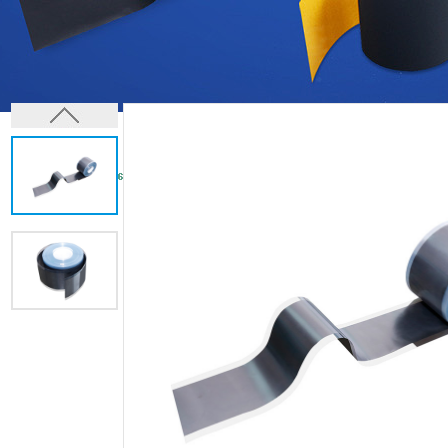
当前位置：
MK（中国）
/
产品中心