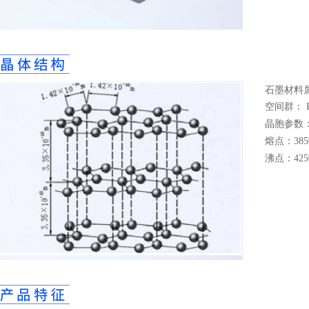
石墨材料
空间群： P
晶胞参数： a 
熔点：385
沸点：425