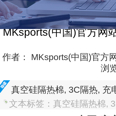
当前位置：
MK（中国）
/
最新动态
/
公司新闻
MKsports(中国)官
作者： MKsports(中国)官
浏览
真空硅隔热棉, 3C隔热, 充
文本标签：真空硅隔热棉, 3