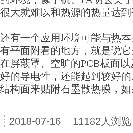
很大就难以和热源的热量达到
还有一个应用环境可能与热本
有平面附看的地方，就是说它
在屏蔽罩、空旷的PCB板面
好的导电性，还能起到较好的
结构面来贴附石墨散热膜，如
2018-07-16
11182人浏览