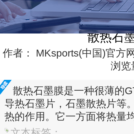
当前位置：
MK（中国）
/
最新动态
/
公司新闻
散热石墨
作者： MKsports(中国)官
浏览量
散热石墨膜是一种很薄的G
导热石墨片，石墨散热片等。
热的作用。它一方面将热量均
文本标签：