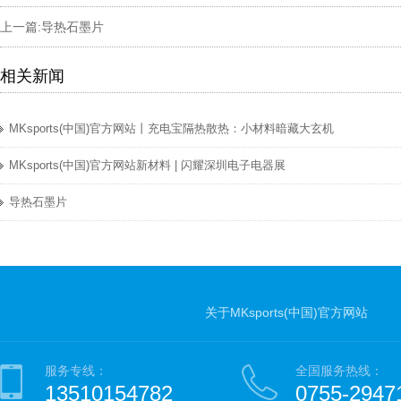
上一篇:
导热石墨片
相关新闻
MKsports(中国)官方网站丨充电宝隔热散热：小材料暗藏大玄机
MKsports(中国)官方网站新材料 | 闪耀深圳电子电器展
导热石墨片
关于MKsports(中国)官方网站
服务专线：
全国服务热线：
13510154782
0755-2947